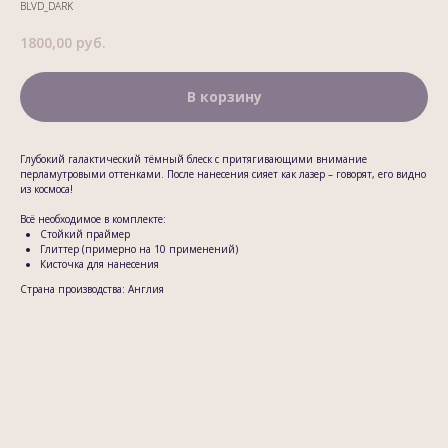
BLVD_DARK
1800,00
руб.
В корзину
Глубокий галактический тёмный блеск с притягивающими внимание
перламутровыми оттенками. После нанесения сияет как лазер – говорят, его видно
из космоса!
Всё необходимое в комплекте:
Стойкий праймер
Глиттер (примерно на 10 применений)
Кисточка для нанесения
Страна производства: Англия