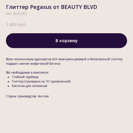
Глиттер Pegasus от BEAUTY BLVD
SKU:
BLVD_PEG
1 800
руб.
В корзину
Всем поклонникам единорогов этот жемчужно-розовый и белоснежный глиттер
подарит сияние мифической богини.
Всё необходимое в комплекте:
Стойкий праймер
Глиттер (примерно на 10 применений)
Кисточка для нанесения
Страна производства: Англия